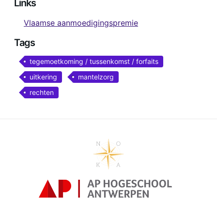
Links
Vlaamse aanmoedigingspremie
Tags
tegemoetkoming / tussenkomst / forfaits
uitkering
mantelzorg
rechten