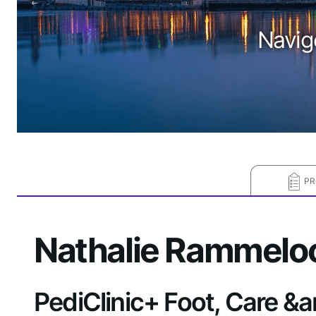
Navig
PR
Nathalie Rammelo
PediClinic+ Foot, Care &