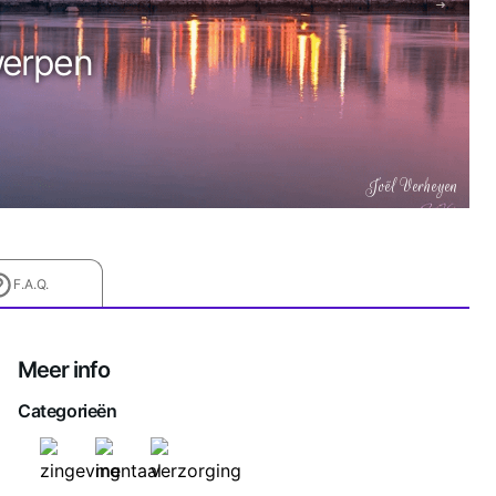
werpen
Joël Verheyen
F.A.Q.
Meer info
Categorieën