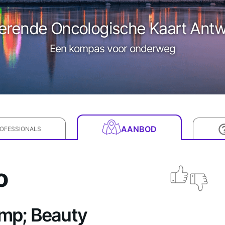
erende Oncologische Kaart Ant
Een kompas voor onderweg
AANBOD
OFESSIONALS
o
amp; Beauty