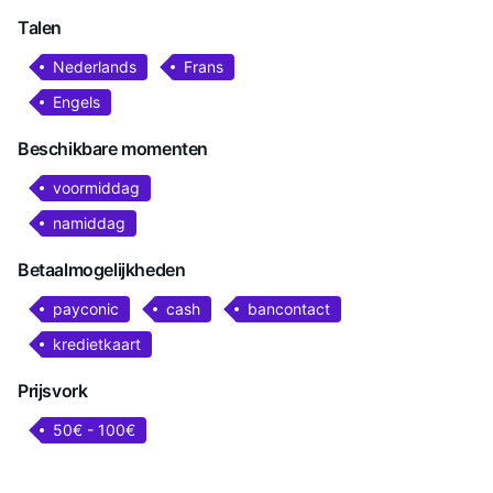
Talen
Nederlands
Frans
Engels
Beschikbare momenten
voormiddag
namiddag
Betaalmogelijkheden
payconic
cash
bancontact
kredietkaart
Prijsvork
50€ - 100€