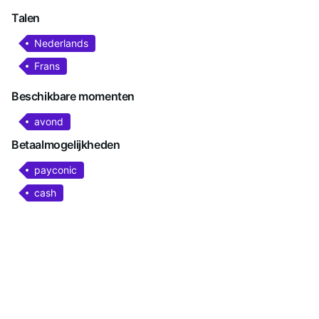
Talen
Nederlands
Frans
Beschikbare momenten
avond
Betaalmogelijkheden
payconic
cash