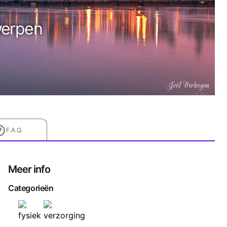
werpen
Joël Verheyen
F.A.Q.
Meer info
Categorieën